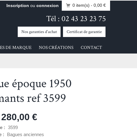
0 item(s)
- 0,00 €
Inscription
ou
connexion
Tél : 02 43 23 23 75
Nos garanties d'achat
Certificat de garantie
ES DE MARQUE
NOS CRÉATIONS
CONTACT
ue époque 1950
mants ref 3599
 280,00 €
e :
3599
e :
Bagues anciennes