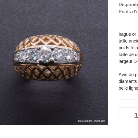
Disponibi
Poids d'
bague or 
taille anc
poids tot
taille de d
largeur 1
Avis du p
diamants
belle lig