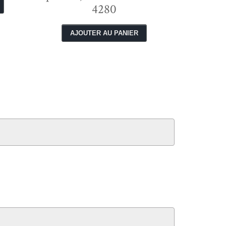
4280
next
prev