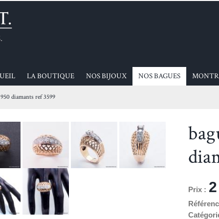
UEIL
LA BOUTIQUE
NOS BIJOUX
NOS BAGUES
MONTR
1950 diamants ref 3599
bag
dia
2
Prix :
Référenc
Catégori