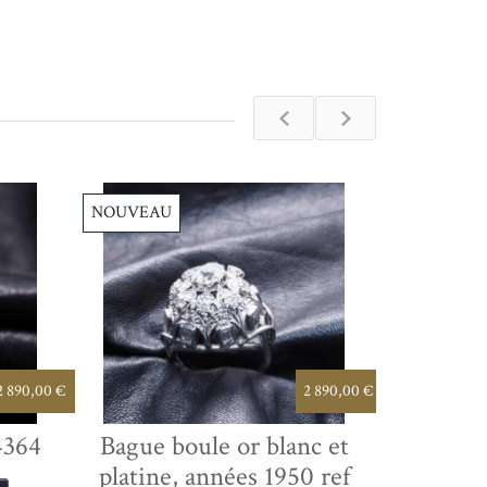
NOUVEAU
NOUVEAU
2 890,00 €
2 890,00 €
4364
Bague boule or blanc et
bague di
platine, années 1950 ref
ru