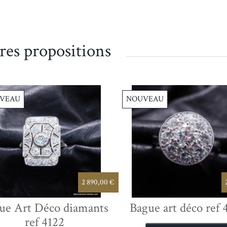
res propositions
VEAU
NOUVEAU
2 890,00 €
ue Art Déco diamants
Bague art déco ref 
ref 4122