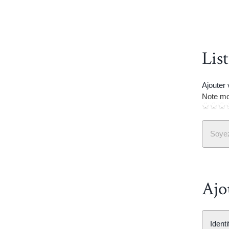
Lis
Ajouter
Note mo
Soyez
Ajo
Ident