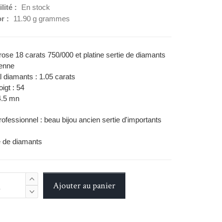
lité :
En stock
or :
11.90 g grammes
rose 18 carats 750/000 et platine sertie de diamants
ienne
al diamants : 1.05 carats
oigt : 54
4.5 mn
rofessionnel : beau bijou ancien sertie d'importants
ne de diamants