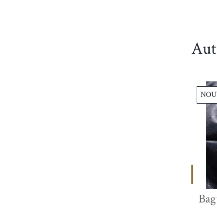
Aut
NOUVEAU
NOU
2 800,00 €
bague art deco ref 4281
Bag