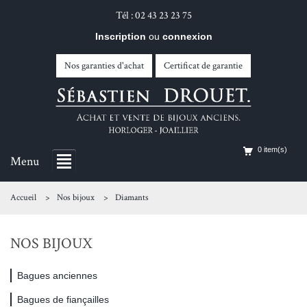
Tél : 02 43 23 23 75
Inscription
ou
connexion
Nos garanties d'achat
Certificat de garantie
0 item(s)
Menu
Accueil
Nos bijoux
Diamants
NOS BIJOUX
Bagues anciennes
Bagues de fiançailles