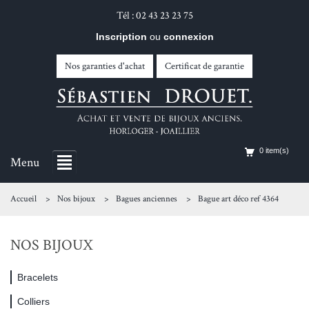
Tél : 02 43 23 23 75
Inscription
ou
connexion
Nos garanties d'achat
Certificat de garantie
0 item(s)
Menu
Accueil
Nos bijoux
Bagues anciennes
Bague art déco ref 4364
NOS BIJOUX
Bracelets
Colliers