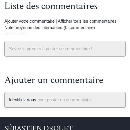
Liste des commentaires
next
p
Ajouter votre commentaire
|
Afficher tous les commentaires
Note moyenne des internautes (0 commentaire)
Soyez le premier à poster un commentaire !
Ajouter un commentaire
Identifiez vous
pour poster un commentaire.
SÉBASTIEN DROUET