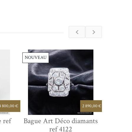
NOUVEAU
NOUVEAU
4 800,00 €
2 890,00 €
 ref
Bague Art Déco diamants
Bague a
ref 4122