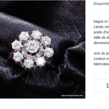
Disponibi
bague or 
carats en
poids d'o
taille de 
dimension
avis du p
couleur e
fabricati