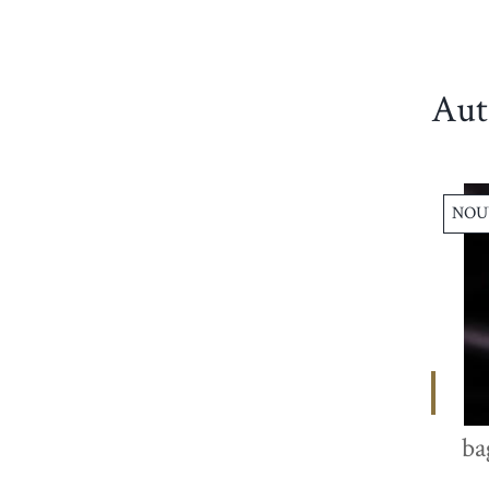
Aut
NOUVEAU
NOU
3 800,00 €
Bague émeraude et
ba
diamants Ref 4559