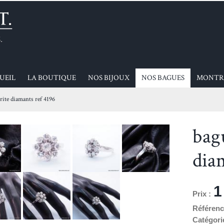
UEIL
LA BOUTIQUE
NOS BIJOUX
NOS BAGUES
MONTR
ite diamants ref 4196
bag
dia
1
Prix :
Référenc
Catégori