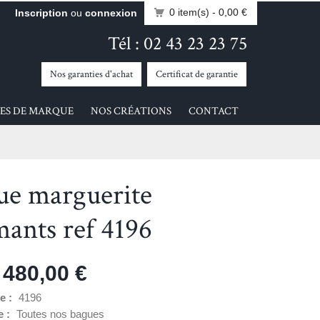
0 item(s)
- 0,00 €
Inscription
ou
connexion
Tél : 02 43 23 23 75
Nos garanties d'achat
Certificat de garantie
ES DE MARQUE
NOS CRÉATIONS
CONTACT
ue marguerite
mants ref 4196
 480,00 €
e :
4196
e :
Toutes nos bagues