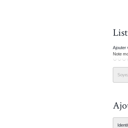
Lis
Ajouter
Note mo
Soyez
Ajo
Ident