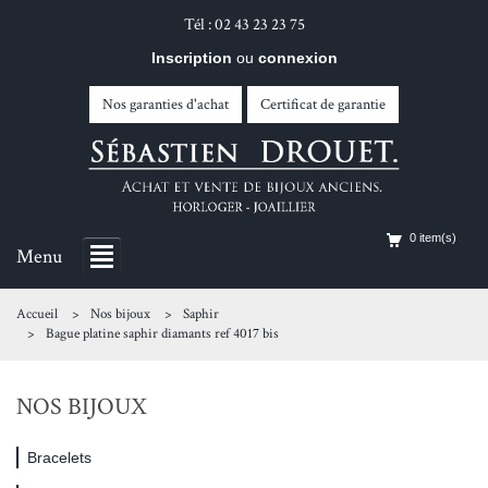
Tél : 02 43 23 23 75
Inscription
ou
connexion
Nos garanties d'achat
Certificat de garantie
0 item(s)
Menu
Accueil
Nos bijoux
Saphir
Bague platine saphir diamants ref 4017 bis
NOS BIJOUX
Bracelets