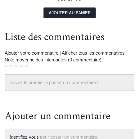
Liste des commentaires
next
p
Ajouter votre commentaire
|
Afficher tous les commentaires
Note moyenne des internautes (0 commentaire)
Soyez le premier à poster un commentaire !
Ajouter un commentaire
Identifiez vous
pour poster un commentaire.