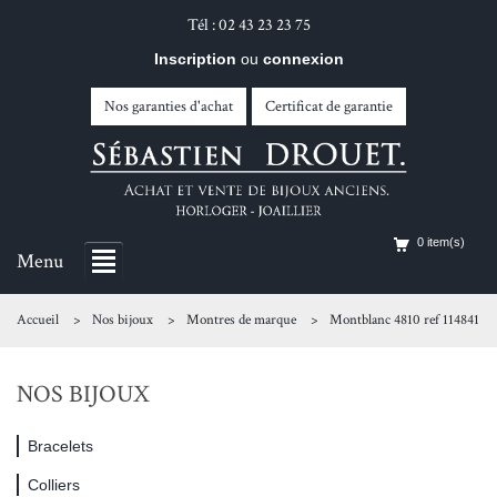
Tél : 02 43 23 23 75
Inscription
ou
connexion
Nos garanties d'achat
Certificat de garantie
0 item(s)
Menu
Accueil
Nos bijoux
Montres de marque
Montblanc 4810 ref 114841
NOS BIJOUX
Bracelets
Colliers