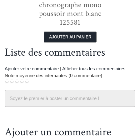
chronographe mono
poussoir mont blanc
125581
Liste des commentaires
next
p
Ajouter votre commentaire
|
Afficher tous les commentaires
Note moyenne des internautes (0 commentaire)
Soyez le premier à poster un commentaire !
Ajouter un commentaire