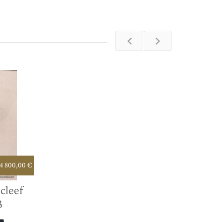
4 800,00 €
cleef
3