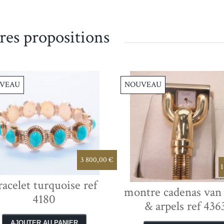
res propositions
VEAU
NOUVEAU
3 800,00 €
1
racelet turquoise ref
montre cadenas van 
4180
& arpels ref 436