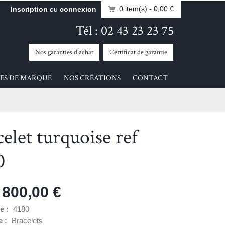
0 item(s)
- 0,00 €
Inscription
ou
connexion
Tél : 02 43 23 23 75
Nos garanties d'achat
Certificat de garantie
ES DE MARQUE
NOS CRÉATIONS
CONTACT
elet turquoise ref
0
 800,00 €
e :
4180
e :
Bracelets