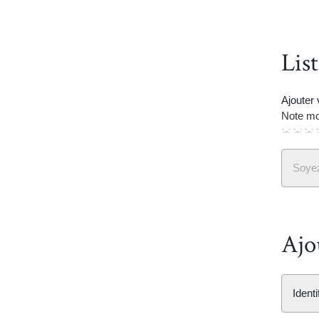
Lis
Ajouter
Note mo
Soyez
Ajo
Ident