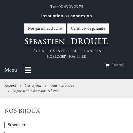
Tél : 02 43 23 23 75
Inscription
ou
connexion
Nos garanties d'achat
Certificat de garantie
0 item(s)
Menu
Accueil
Nos bijoux
Tous nos bijoux
Bague saphir diamants ref 1948
NOS BIJOUX
Bracelets