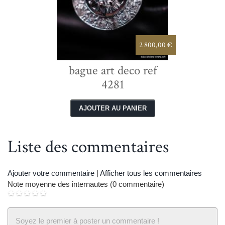
2 800,00 €
bague art deco ref
4281
Liste des commentaires
next
p
Ajouter votre commentaire
|
Afficher tous les commentaires
Note moyenne des internautes (0 commentaire)
Soyez le premier à poster un commentaire !